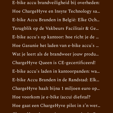
E-bike accu brandveiligheid bij overheden: voorl
Hoe ChargeHyve en Insyte Technology samen bouwen aan slimme, veilige e-bike laadinfrastructuur
E-bike Accu Branden in België: Elke Ochtend Verdwijnen de Accu's in je Pand
Terugblik op de Vakbeurs Facilitair & Gebouwbeheer 2026: Veilig opladen van e-bike accu’s op kantoor leeft bij facility managers
E-bike accu's op kantoor: hoe richt je de RI&E in om aan de Arbowet te voldoen?
Hoe Gasunie het laden van e-bike accu's op kantoor
Wat je leert als de brandweer jouw product beoordeelt
ChargeHyve Queen is CE-gecertificeerd!
E-bike accu's laden in kantoorpanden: wat is in 2026 eigenlijk verplicht?
E-bike Accu Branden in de Randstad: Elke ochtend verdwijnen de accu’s in je pand
ChargeHyve haalt bijna 1 miljoen euro op voor marktintroductie veilige e-bike laadkasten
Hoe voorkom je e-bike (accu) diefstal?
Hoe gaat een ChargeHyve pilot in z’n werk?