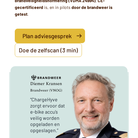
brandveiligheidsnormering (VDMA 24994)
,
CE-
gecertificeerd
is, en in pilots
door de brandweer is
getest
.
Plan adviesgesprek
Doe de zelfscan (3 min)
Diemer Kransen
Jeroen Zandstra
Diemer Kransen
Jeroen Zandstra
Brandweer (VNOG)
Facility Manager
Brandweer (VNOG)
Facility Manager
Demcon
“ChargeHyve
zorgt ervoor dat
e-bike accu’s
veilig worden
opgeladen en
“ChargeHyve
Demcon
"Sinds het eerste
gebruik konden
medewerkers
niet meer zonder
zorgt ervoor dat
"Sinds het eerste
e-bike accu’s
gebruik konden
veilig worden
medewerkers
niet meer zonder
opgeladen en
opgeslagen.”
ChargeHyve."
ChargeHyve."
opgeslagen.”